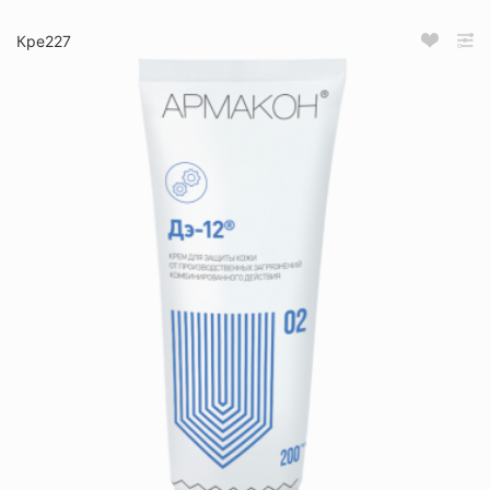
Кре227