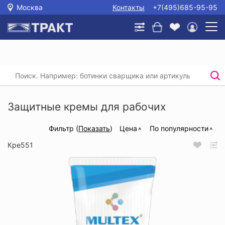
Москва
Контакты
+7(495)685-95-95
Главная
/
Каталог
/
Защитные кремы для кожи рук
/
Крем для рук специальный
Защитные кремы для рабочих
Фильтр (
Показать
)
Цена
По популярности
Кре551