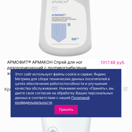
АРМОФИТ® АРМАКОН Спрей для ног
1017.48 руб.
дезодорирующий с противогрибковым
Купить
эффектом, триггер 600 мл
Этот сайт использует файлы cookie и сервис Яндекс
Метрика для сбора технических данных посетителей в
целях обеспечения работоспособности и улучшения
качества обслуживания. Нажимая кнопку «Принять», вы
Кре222
даете свое согласие на обработку Ваших персональных
данных в соответствии с нашей
Политикой
конфиденциальности
Принять