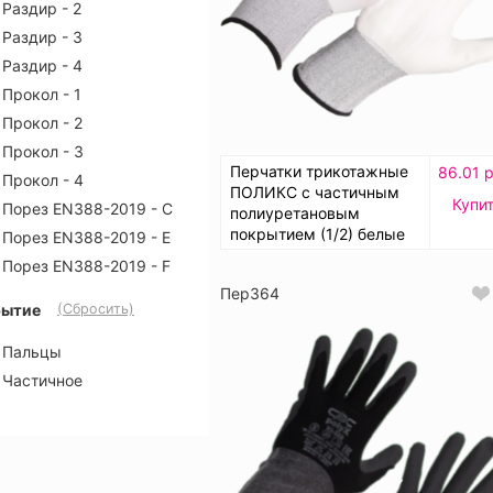
Раздир - 2
Раздир - 3
Раздир - 4
Прокол - 1
Прокол - 2
Прокол - 3
Перчатки трикотажные
86.01 р
Прокол - 4
ПОЛИКС с частичным
Купи
Порез EN388-2019 - C
полиуретановым
покрытием (1/2) белые
Порез EN388-2019 - E
Порез EN388-2019 - F
Пер364
рытие
(Сбросить)
Пальцы
Частичное