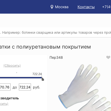
Москва
Контакты
+7(4
/
Каталог
/
Защита рук
/
Перчатки текстильные с покрыти
тки с полиуретановым покрытием
атки с полиуретановым покрытием
Пер348
(Сбросить)
722.24
до
руб.
зводитель
сить)