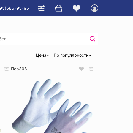
95)685-95-95
ем
/
Цена
По популярности
Пер306