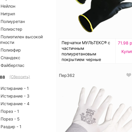
Нейлон
Нитрил
Полиуретан
Полиэстер
Полиэтилен высокой
отности
Перчатки МУЛЬТЕКС® с
71.98 
частичным
Полиэфир
Купи
полиуретановым
Спандекс
покрытием черные
Файберглас
Пер362
88
(Сбросить)
Истирание - 1
Истирание - 3
Истирание - 4
Порез - 1
Порез - 5
Раздир - 1