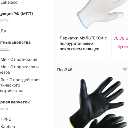
Lakeland
укция РФ (МПТ)
сить)
Да
Перчатки МУЛЬТЕКС® с
70.76 р
тные свойства
полиуретановым
Купи
покрытием пальцев
сить)
Ми - От истирания
Мп - От проколов и
Пер346
резов
Эс - От воздействия
атического
ектричества
риал перчаток
сить)
HPPE
Карбон