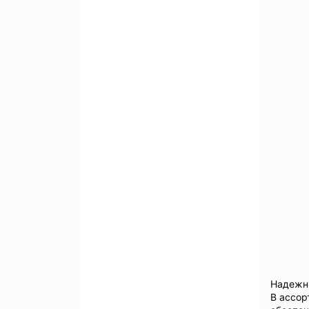
Надежны
В ассор