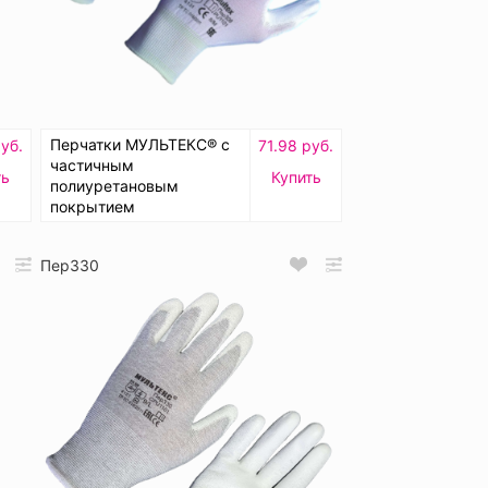
Перчатки МУЛЬТЕКС® с
уб.
71.98 руб.
частичным
ть
Купить
полиуретановым
покрытием
Пер330