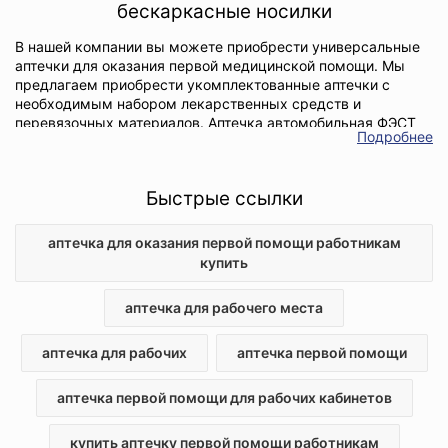
бескаркасные носилки
В нашей компании вы можете приобрести универсальные
аптечки для оказания первой медицинской помощи. Мы
предлагаем приобрести укомплектованные аптечки с
необходимым набором лекарственных средств и
перевязочных материалов. Аптечка автомобильная ФЭСТ
Подробнее
входит в аварийный комплект автомобилиста. Она
незаменима при оказании первой медицинской помощи
водителям и пассажирам транспортных средств. Аптечка
Быстрые ссылки
комплектуется в пластиковый чемоданчик с удобными
замками и внутренними перегородками либо в мягкий
футляр.
аптечка для оказания первой помощи работникам
купить
Аптечка для оказания первой помощи работникам во
многих жизненных ситуациях оказывается по-настоящему
необходимой, благодаря наличию такого комплекта можно
аптечка для рабочего места
спасти жизнь в критический момент. Именно поэтому
каждый дальновидный руководитель стремится купить
аптечка для рабочих
аптечка первой помощи
аптечку первой помощи работникам, чтобы выполнить
требования законодательства и проявить заботу о
аптечка первой помощи для рабочих кабинетов
коллективе. По сути, это и есть та самая аптечка для
рабочего места, наличие которой является обязательным
на любом предприятии. Аптечка первой помощи ФЭСТ
купить аптечку первой помощи работникам