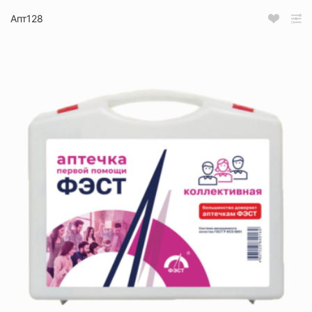
Апт128