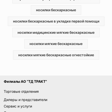
универсальная составляется на основе обобщенного опыта
и знаний о разных чрезвычайных ситуациях.
носилки бескаркасные
Для комплексного оснащения спасательных постов и
здравпунктов у нас также имеются носилки медицинские
носилки бескаркасные в укладке первой помощи
мягкие бескаркасные, которые незаменимы при
транспортировке человека с травмой. В условиях
носилки медицинские мягкие бескаркасные
повышенной опасности, где есть риск возгорания,
рекомендуется использовать специальные носилки мягкие
носилки мягкие бескаркасные
бескаркасные огнестойкие, созданные из не
поддерживающих горение материалов. Благодаря своей
конструкции, такие носилки бескаркасные в укладке
носилки мягкие бескаркасные огнестойкие
первой помощи занимают минимум пространства и всегда
готовы к применению в чрезвычайной ситуации.
Вы можете приобрести у нас носилки и аптечки оптом и в
розницу.
Филиалы АО “ТД ТРАКТ”
Торговые отделения
Дилеры и представители
Сервис и услуги