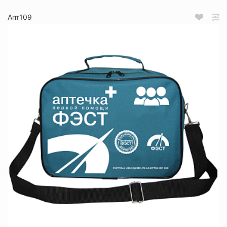
Апт109