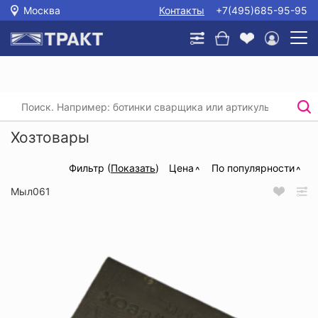
Москва
Контакты
+7(495)685-95-95
Главная
/
Каталог
/
Прочее
/
Хозтовары
Хозтовары
Фильтр (
Показать
)
Цена
По популярности
Мыл061