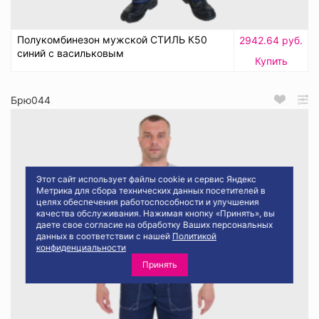
Полукомбинезон мужской СТИЛЬ К50
2942.64 руб.
синий с васильковым
Купить
Брю044
Этот сайт использует файлы cookie и сервис Яндекс
Метрика для сбора технических данных посетителей в
целях обеспечения работоспособности и улучшения
качества обслуживания. Нажимая кнопку «Принять», вы
даете свое согласие на обработку Ваших персональных
данных в соответствии с нашей
Политикой
конфиденциальности
Принять