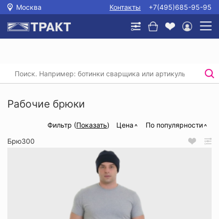
Москва
Контакты
+7(495)685-95-95
Главная
/
Каталог
/
Спецодежда
/
Рабочие брюки и полукомбинезоны
Рабочие брюки
Фильтр (
Показать
)
Цена
По популярности
Брю300