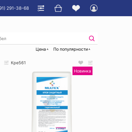
91) 291-38-68
 специальный
Цена
По популярности
Кре561
Новинка