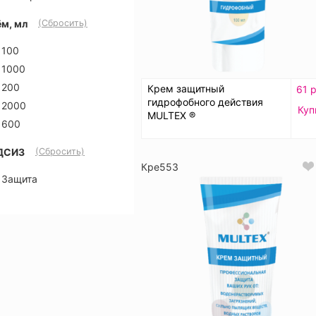
м, мл
(Сбросить)
100
1000
200
Крем защитный
61 р
гидрофобного действия
2000
Куп
MULTEX ®
600
ДСИЗ
(Сбросить)
Кре553
Защита