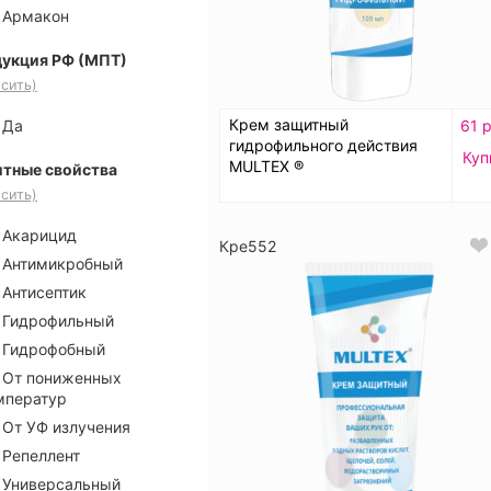
Армакон
укция РФ (МПТ)
сить)
Крем защитный
61 р
Да
гидрофильного действия
Куп
MULTEX ®
тные свойства
сить)
Акарицид
Кре552
Антимикробный
Антисептик
Гидрофильный
Гидрофобный
От пониженных
мператур
От УФ излучения
Репеллент
Универсальный