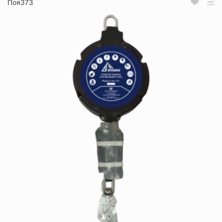
Поя373