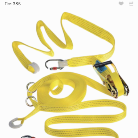
Поя385