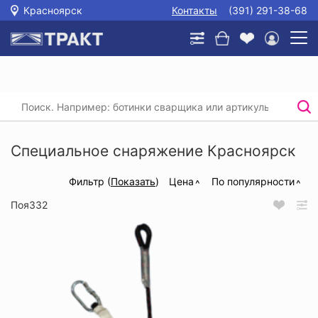
Красноярск
Контакты
(391) 291-38-68
Главная
/
Каталог
/
Защита от падения с высоты
/
Специальное снаряжение
Специальное снаряжение Красноярск
Фильтр (
Показать
)
Цена
По популярности
Поя332