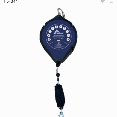
Поя344