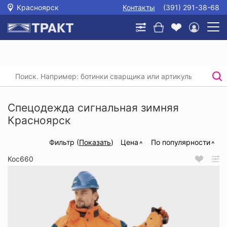
Красноярск
Контакты
(391) 291-38-68
Главная
/
Каталог
/
Спецодежда
/
Зимняя спецодежда
/
Спецодежда сигнальная зимняя
Спецодежда сигнальная зимняя
Красноярск
Фильтр (
Показать
)
Цена
По популярности
Кос660