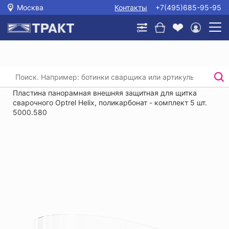
Москва
Контакты
+7(495)685-95-95
Главная
/
Каталог
/
Защита головы, глаз и слуха
/
Сварочные маски
/
Пластина панорамная внешняя защитная для щитка
сварочного Optrel Helix, поликарбонат - комплект 5 шт.
5000.580