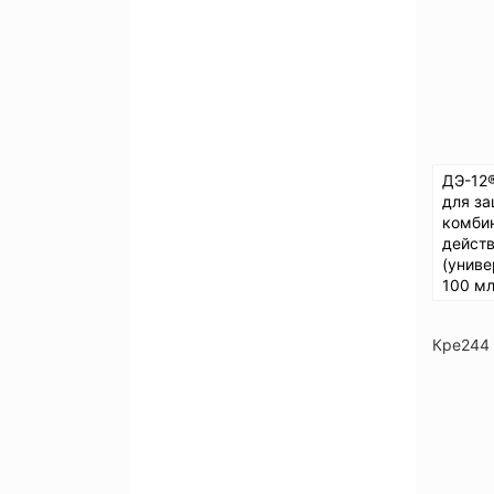
ДЭ-12
для з
комби
дейст
(униве
100 м
Кре244