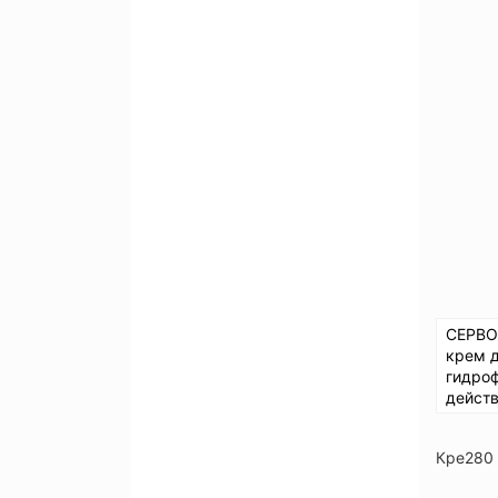
СЕРВО
крем 
гидро
действ
Кре280