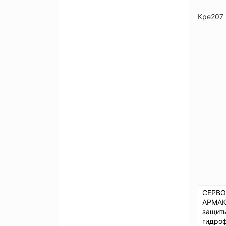
Кре207
СЕРВО
АРМАК
защит
гидроф