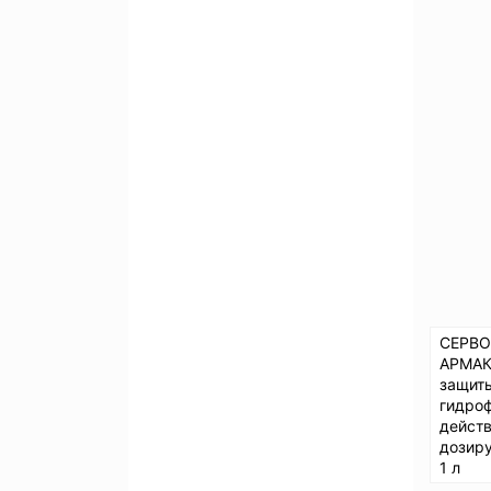
СЕРВ
АРМАК
защит
гидро
действ
дозир
1 л