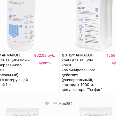
® АРМАКОН,
ДЭ-12® АРМАКОН,
932.08 руб.
1559.
для защиты кожи
крем для защиты
Купить
Ку
нированного
кожи
вия
комбинированного
рсальный),
действия
н с дозирующей
(универсальный),
ой 1 л
картридж 1000 мл
для дозатора "Топфит"
Кре252