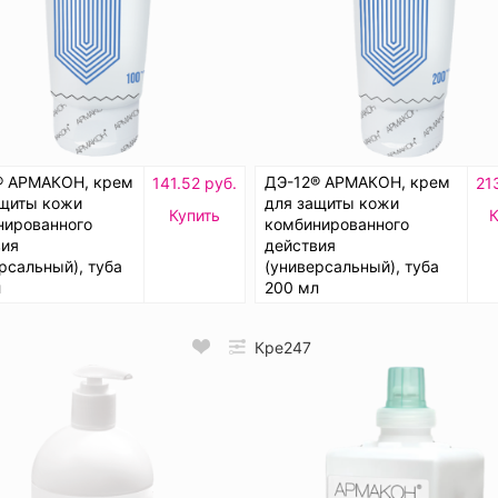
® АРМАКОН, крем
ДЭ-12® АРМАКОН, крем
141.52 руб.
21
ащиты кожи
для защиты кожи
Купить
К
нированного
комбинированного
вия
действия
рсальный), туба
(универсальный), туба
л
200 мл
Кре247