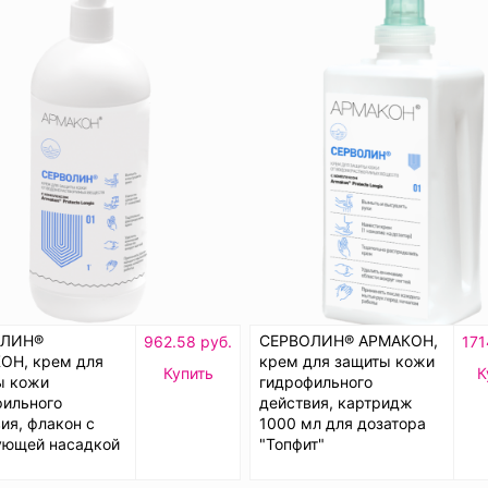
ОЛИН®
СЕРВОЛИН® АРМАКОН,
962.58 руб.
171
ОН, крем для
крем для защиты кожи
Купить
К
ы кожи
гидрофильного
фильного
действия, картридж
ия, флакон с
1000 мл для дозатора
ующей насадкой
"Топфит"