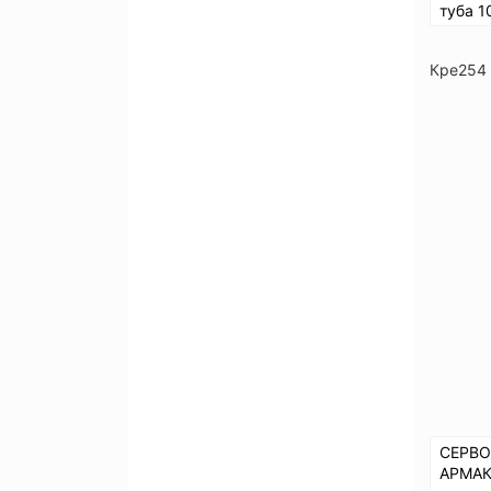
туба 1
Кре254
СЕРВО
АРМАК