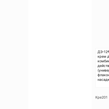
ДЭ-12
крем 
комби
дейст
(униве
флако
насадк
Кре201