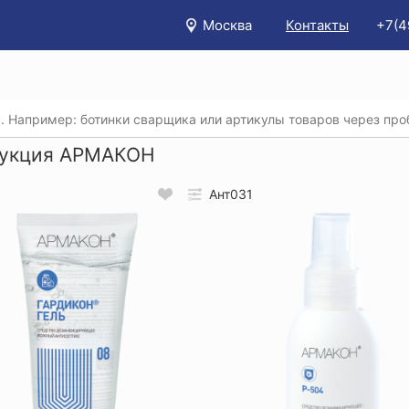
Москва
Контакты
+7(4
/
Бренды
/
АРМАКОН
укция АРМАКОН
Ант031