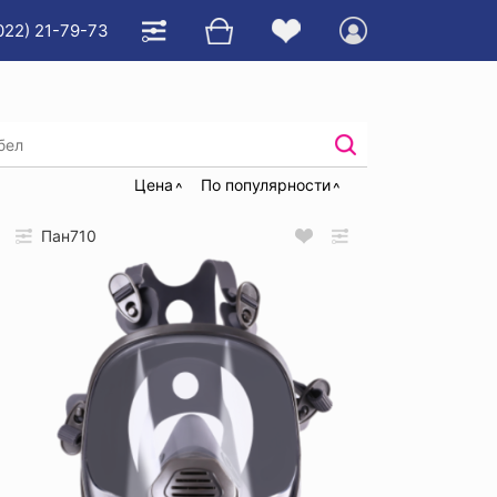
022) 21-79-73
фильтры
/
Маски полнолицевые байонетные
Цена
По популярности
Пан710