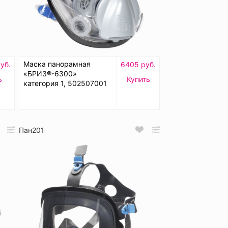
Маска панорамная
уб.
6405 руб.
«БРИЗ®-6300»
ь
Купить
категория 1, 502507001
Пан201