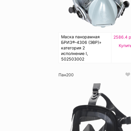
Маска панорамная
2586.4 р
БРИЗ®-4306 (ЭВР)»
Купит
категория 2
исполнение I,
502503002
Пан200