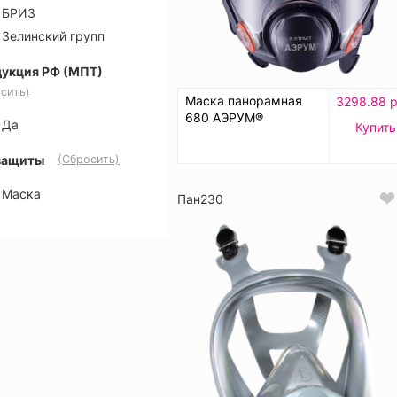
БРИЗ
Зелинский групп
укция РФ (МПТ)
сить)
Маска панорамная
3298.88 р
680 АЭРУМ®
Да
Купить
защиты
(Сбросить)
Маска
Пан230