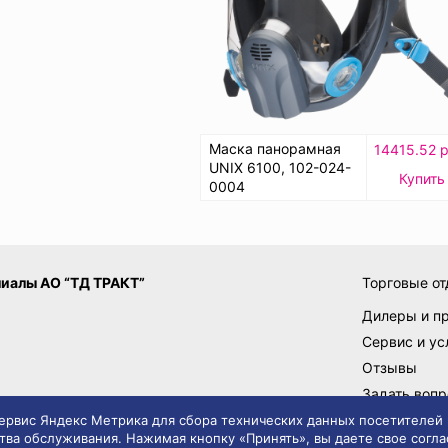
Маска панорамная
14415.52 р
UNIX 6100, 102-024-
Купить
0004
иалы АО “ТД ТРАКТ”
Торговые от
Дилеры и п
Сервис и ус
Отзывы
Задать вопр
Поставщик
 сервис Яндекс Метрика для сбора технических данных посетителей
тва обслуживания. Нажимая кнопку «Принять», вы даете свое согла