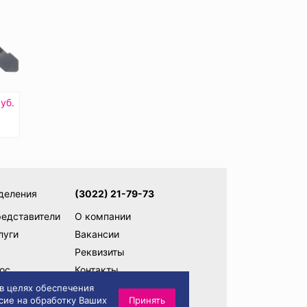
уб.
деления
(3022) 21-79-73
редставители
О компании
луги
Вакансии
Реквизиты
ос
Контакты
ам
Написать директору
 в целях обеспечения
сие на обработку Ваших
Принять