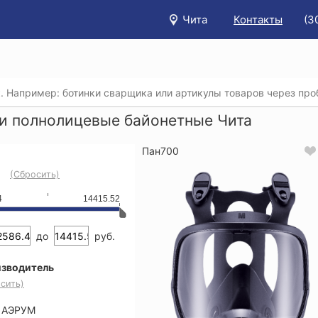
Чита
Контакты
(3
/
Каталог
/
Защита органов дыхания
/
Маски, полумаски, 
и полнолицевые байонетные Чита
Пан700
(Сбросить)
4
14415.52
до
руб.
зводитель
сить)
АЭРУМ